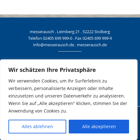
messerausch . Leimberg 21 . 52222 Stolberg
Telefon
02405 699 999-0
. Fax 02405 699 999-9
info@messerausch.de
.
messerausch.de
Allgemeine Geschäftsbedingungen
Wir schätzen Ihre Privatsphäre
Datenschutzerklärung
Impressum
Wir verwenden Cookies, um Ihr Surferlebnis zu
verbessern, personalisierte Anzeigen oder Inhalte
einzusetzen und unseren Datenverkehr zu analysieren.
Wenn Sie auf „Alle akzeptieren" klicken, stimmen Sie der
Anwendung von Cookies zu.
© messerausch. Alle Rechte vorbehalten.
Alles ablehnen
Alle akzeptieren